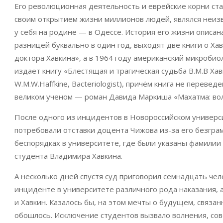
Его революционная деятельность и еврейские корни стал
своим открытием жизни миллионов людей, являлся неизв
у себя на родине — в Одессе. История его жизни описан
разницей буквально в один год, выходят две книги о Ха
доктора Хавкина», а в 1964 году американский микроби
издает книгу «Блестящая и трагическая судьба В.М.В Хавкин
W.M.W.Haffkine, Bacteriologist), причём книга не переве
великом ученом — роман Давида Маркиша «Махатма: вол
После одного из инцидентов в Новороссийском универси
потребовали отставки доцента Чижова из-за его безгра
беспорядках в университете, где были указаны фамилии
студента Владимира Хавкина.
А несколько дней спустя суд приговорил семнадцать че
инциденте в университете различного рода наказания,
и Хавкин. Казалось бы, на этом мечты о будущем, связа
обошлось. Исключение студентов вызвало волнения, сове