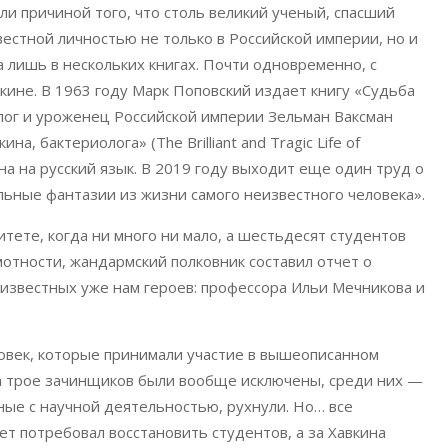
и причиной того, что столь великий ученый, спасший
естной личностью не только в Российской империи, но и
а лишь в нескольких книгах. Почти одновременно, с
вкине. В 1963 году Марк Поповский издает книгу «Судьба
олог и уроженец Российской империи Зельман Ваксман
а, бактериолога» (The Brilliant and Tragic Life of
дена на русский язык. В 2019 году выходит еще один труд о
ьные фантазии из жизни самого неизвестного человека».
тете, когда ни много ни мало, а шестьдесят студентов
мотности, жандармский полковник составил отчет о
 известных уже нам героев: профессора Ильи Мечникова и
ловек, которые принимали участие в вышеописанном
 а трое зачинщиков были вообще исключены, среди них —
нные с научной деятельностью, рухнули. Но… все
т потребовал восстановить студентов, а за Хавкина