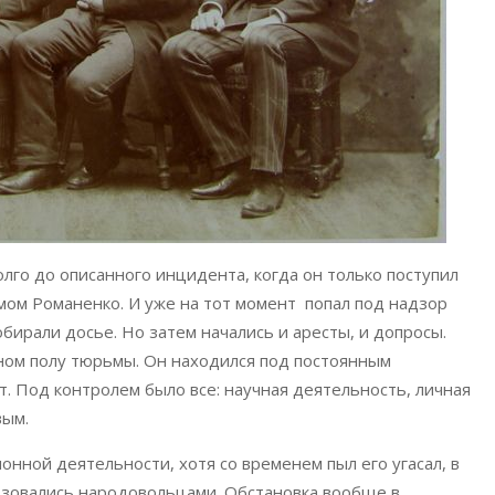
го до описанного инцидента, когда он только поступил
имом Романенко. И уже на тот момент попал под надзор
обирали досье. Но затем начались и аресты, и допросы.
одном полу тюрьмы. Он находился под постоянным
. Под контролем было все: научная деятельность, личная
вым.
нной деятельности, хотя со временем пыл его угасал, в
ьзовались народовольцами. Обстановка вообще в