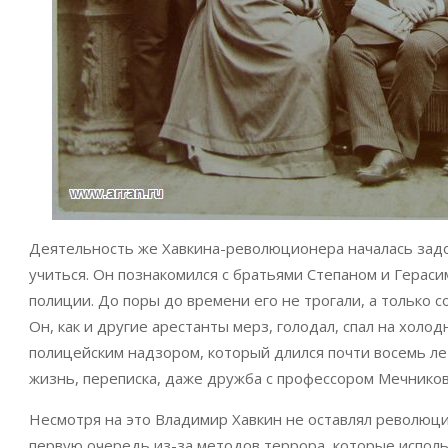
Деятельность же Хавкина-революционера началась задол
учиться. Он познакомился с братьями Степаном и Герас
полиции. До поры до времени его не трогали, а только с
Он, как и другие арестанты мерз, голодал, спал на хол
полицейским надзором, который длился почти восемь лет
жизнь, переписка, даже дружба с профессором Мечнико
Несмотря на это Владимир Хавкин не оставлял революцио
первую очередь из-за методов террора, которые испол