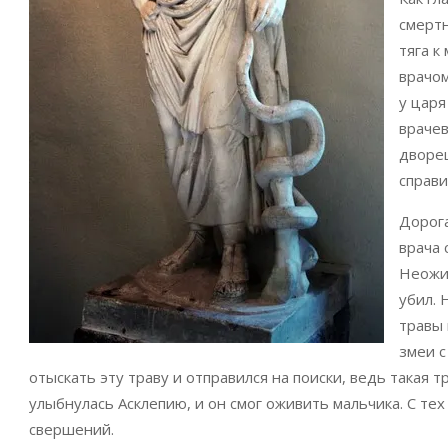
смертн
тяга 
врачо
у царя
врачев
дворец
справи
Дорога
врача 
Неожид
убил. 
травы 
змеи с
отыскать эту траву и отправился на поиски, ведь такая т
улыбнулась Асклепию, и он смог оживить мальчика. С тех
свершений.