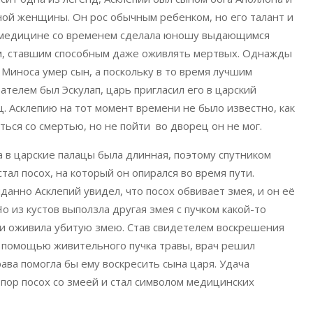
ой женщины. Он рос обычным ребенком, но его талант и
к медицине со временем сделала юношу выдающимся
м, ставшим способным даже оживлять мертвых. Однажды
 Миноса умер сын, а поскольку в то время лучшим
ателем был Эскулап, царь пригласил его в царский
. Асклепию на тот момент времени не было известно, как
ться со смертью, но не пойти во дворец он не мог.
 в царские палацы была длинная, поэтому спутником
стал посох, на который он опирался во время пути.
анно Асклепий увидел, что посох обвивает змея, и он её
Но из кустов выползла другая змея с пучком какой-то
и оживила убитую змею. Став свидетелем воскрешения
 помощью живительного пучка травы, врач решил
рава помогла бы ему воскресить сына царя. Удача
 пор посох со змеей и стал символом медицинских