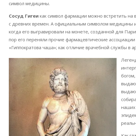
символ медицины.
Сосуд Гигеи
как символ фармации можно встретить на 
с древних времен. А официальным символом медицины и
когда его выгравировали на монете, созданной для Пар
пор его переняли прочие фармацевтические ассоциации 
«Гиппократова чаша»; как отличие врачебной службы в 
Легенд
интерп
богом,
выдающ
выдающ
собир
наших 
эпиде
реальн
Как гл