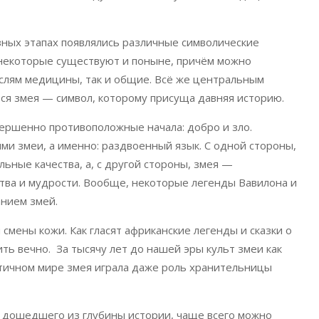
зных этапах появлялись различные символические
 некоторые существуют и поныне, причём можно
слям медицины, так и общие. Всё же центральным
ся змея — символ, которому присуща давняя историю.
ершенно противоположные начала: добро и зло.
ми змеи, а именно: раздвоенный язык. С одной стороны,
ьные качества, а, с другой стороны, змея —
тва и мудрости. Вообще, некоторые легенды Вавилона и
анием змей.
мены кожи. Как гласят африканские легенды и сказки о
ть вечно. За тысячу лет до нашей эры культ змеи как
античном мире змея играла даже роль хранительницы
, дошедшего из глубины истории, чаще всего можно