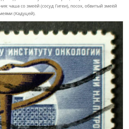
я: чаша со змеёй (сосуд Гигеи), посох, обвитый змеёй
меями (Кадуцей).