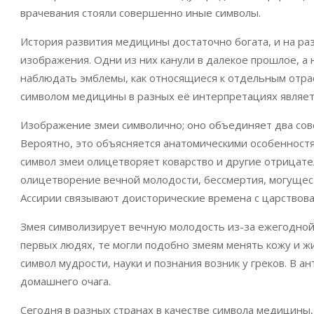
врачевания стояли совершенно иные символы.
История развития медицины достаточно богата, и на ра
изображения. Одни из них канули в далекое прошлое, а
наблюдать эмблемы, как относящиеся к отдельным отра
символом медицины в разных её интерпретациях являет
Изображение змеи символично; оно объединяет два сов
Вероятно, это объясняется анатомическими особенностя
символ змеи олицетворяет коварство и другие отрицател
олицетворение вечной молодости, бессмертия, могущес
Ассирии связывают доисторические времена с царствов
Змея символизирует вечную молодость из-за ежегодной с
первых людях, те могли подобно змеям менять кожу и жи
символ мудрости, науки и познания возник у греков. В 
домашнего очага.
Сегодня в разных странах в качестве символа медицины