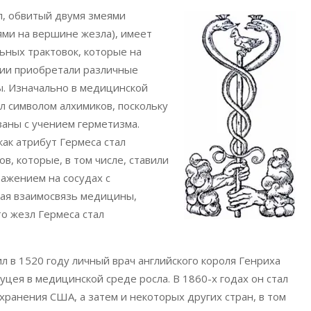
, обвитый двумя змеями
ями на вершине жезла), имеет
ьных трактовок, которые на
ии приобретали различные
ы. Изначально в медицинской
л символом алхимиков, поскольку
заны с учением герметизма.
ак атрибут Гермеса стал
в, которые, в том числе, ставили
ражением на сосудах с
ная взаимосвязь медицины,
то жезл Гермеса стал
 в 1520 году личный врач английского короля Генриха
уцея в медицинской среде росла. В 1860-х годах он стал
анения США, а затем и некоторых других стран, в том