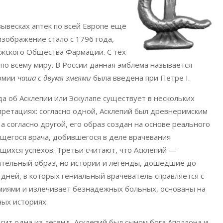
вывесках аптек по всей Европе ещё
зображение стало с 1796 года,
ижского Общества Фармации. С тех
по всему миру. В России данная эмблема называется
армии
чаша с двумя змеями
была введена при Петре I.
а об Асклепии или Эскулапе существует в нескольких
ретациях: согласно одной, Асклепий был древнеримским
 а согласно другой, его образ создан на основе реального
егося врача, добившегося в деле врачевания
ихся успехов. Третьи считают, что Асклепий —
ательный образ, но истории и легенды, дошедшие до
дней, в которых гениальный врачеватель справляется с
миями и излечивает безнадежных больных, основаны на
ых историях.
асит одна из легенд, Асклепий был сыном бога Аполлона и