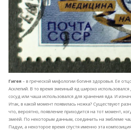
Гигея
– в греческой мифологии богиня здоровья. Ее отц
Асклепий. В то время змеиный яд широко использовался 
сосуд или чаша использовался для хранения яда. И изнач
Итак, в какой момент появилась ножка? Существуют разны
что, вероятно, появление приходится на тот момент, ко
змеёй. По некоторым данным, соединить на эмблеме ча
Падуи, а некоторое время спустя именно эта композиц