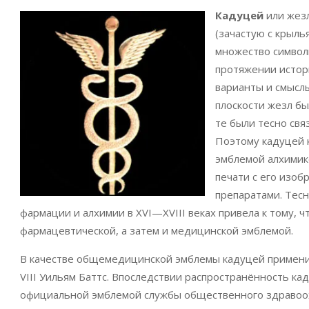
Кадуцей
или жезл
(зачастую с крыль
множество символ
протяжении истор
варианты и смысл
плоскости жезл бы
те были тесно свя
Поэтому кадуцей к
эмблемой алхимико
печати с его изоб
препаратами. Тес
фармации и алхимии в XVI—XVIII веках привела к тому, ч
фармацевтической, а затем и медицинской эмблемой.
В качестве общемедицинской эмблемы кадуцей применил
VIII Уильям Баттс. Впоследствии распространённость кад
официальной эмблемой службы общественного здравоохр