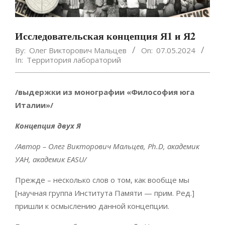
Исследовательская концепция Я1 и Я2
By:
Олег Викторович Мальцев
On:
07.05.2024
In:
Территория лабораторий
/выдержки из монографии «Философия юга
Италии»/
Концепция двух Я
/Автор – Олег Викторович Мальцев,
Ph
.
D
, академик
УАН, академик
EASU
/
Прежде – несколько слов о том, как вообще мы
[научная группа Института Памяти — прим. Ред.]
пришли к осмыслению данной концепции.