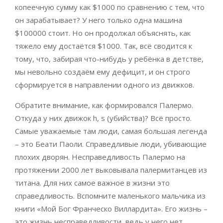
копеечную сумму как $1000 по сравнению с тем, что
он зарабатывает? У него только одна машина
$100000 стоит. Но он продолжал объяснять, как
тяжело ему достаётся $1000. Так, всё сводится к
тому, что, забирая что-нибудь у ребёнка в детстве,
мы невольно создаём ему дефицит, и он строго
сформируется в направлении одного из движков.
Обратите внимание, как формировался Палермо.
Откуда у них движок h, s (убийства)? Всё просто.
Самые уважаемые там люди, самая большая легенда
– это Беати Паоли. Справедливые люди, убивающие
плохих дворян. Несправедливость Палермо на
протяжении 2000 лет выковывала палермитанцев из
титана. Для них самое важное в жизни это
справедливость. Вспомните маленького мальчика из
книги «Мой Бог Франческо Виллардита». Его жизнь ­–
это жизнь несправедливости, ведь у него нет