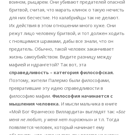
воином, рыцарем. Они убивают предателей опасной
бритвой, считая, что марать клинок о такую нечисть
для них бесчестие. Но калабрийцы так не делают.
Их действия в этом отношении много хуже. Они
режут лицо человеку бритвой, и тот должен ходить
с гноящимися шрамами, дабы все знали, что он
предатель. Обычно, такой человек заканчивает
жизнь самоубийством. Видите разницу между
мафией и ндрангетой? Так вот, эта
справедливость ­­– категория философская.
Поэтому, жители Палермо были философами,
превратившие эту идею справедливости в
философию мафии.
Философия начинается с
мышления человека.
И мысли мальчика в книге
«Мой Бог Франческо Виллардита» выглядят так: «
Бог
меня не любит, у меня нет пирожных»
и т.п. Тогда
появляется человек, который начинает ему