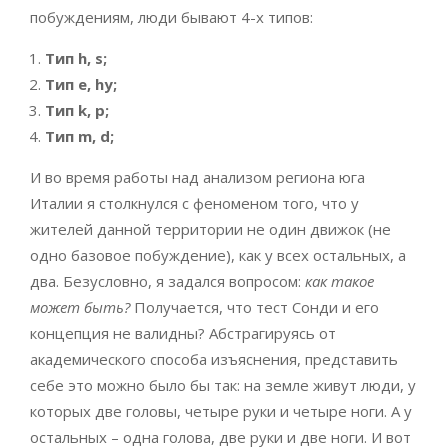
побуждениям, люди бывают 4-х типов:
Тип
h
,
s
;
Тип
e
,
hy
;
Тип
k
,
p
;
Тип
m
,
d
;
И во время работы над анализом региона юга
Италии я столкнулся с феноменом того, что у
жителей данной территории не один движок (не
одно базовое побуждение), как у всех остальных, а
два. Безусловно, я задался вопросом:
как такое
может быть?
Получается, что тест Сонди и его
концепция не валидны? Абстрагируясь от
академического способа изъяснения, представить
себе это можно было бы так: на земле живут люди, у
которых две головы, четыре руки и четыре ноги. А у
остальных – одна голова, две руки и две ноги. И вот