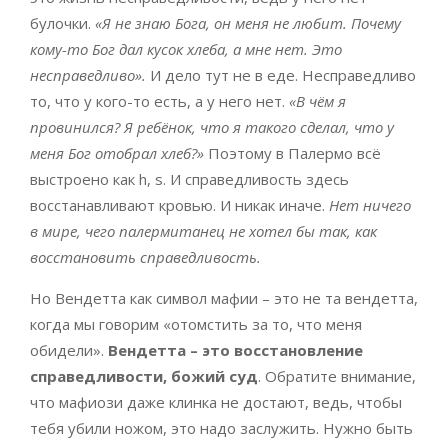
булочки.
«Я не знаю Бога, он меня не любит. Почему
кому-то Бог дал кусок хлеба, а мне нет. Это
несправедливо».
И дело тут не в еде. Несправедливо
то, что у кого-то есть, а у него нет.
«В чём я
провинился? Я ребёнок, что я такого сделал, что у
меня Бог отобрал хлеб?»
Поэтому в Палермо всё
выстроено как h, s. И справедливость здесь
восстанавливают кровью. И никак иначе.
Нет ничего
в мире, чего палермитанец не хотел бы так, как
восстановить справедливость.
Но Вендетта как символ мафии ­– это не та вендетта,
когда мы говорим «отомстить за то, что меня
обидели».
Вендетта – это восстановление
справедливости, божий суд
. Обратите внимание,
что мафиози даже клинка не достают, ведь, чтобы
тебя убили ножом, это надо заслужить. Нужно быть