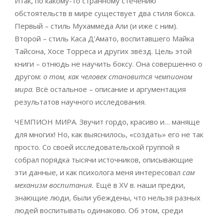
Итак, по какому-то странному стечению
обстоятельств в мире существует два стиля бокса.
Первый ­­– стиль Мухаммеда Али (и иже с ним).
Второй – стиль Каса Д’Амато, воспитавшего Майка
Тайсона, Хосе Торреса и других звёзд. Цель этой
книги – отнюдь не научить боксу. Она совершенно о
другом:
о том, как человек становится чемпионом
мира
. Всё остальное – описание и аргументация
результатов научного исследования.
ЧЕМПИОН МИРА. Звучит гордо, красиво и… маняще
для многих! Но, как выяснилось, «создать» его не так
просто. Со своей исследовательской группой я
собрал порядка тысячи источников, описывающие
эти данные, и как психолога меня интересовал
сам
механизм воспитания.
Ещё в XV в. наши предки,
знающие люди, были убеждены, что нельзя разных
людей воспитывать одинаково. Об этом, среди