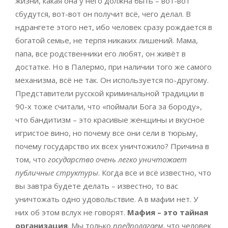
жизни, какая она у него должна быть – вот-вот
сбудутся, вот-вот он получит всё, чего делал. В
ндрангете этого нет, ибо человек сразу рождается в
богатой семье, не терпя никаких лишений. Мама,
папа, все родственники его любят, он живёт в
достатке. Но в Палермо, при наличии того же самого
механизма, всё не так. Он используется по-другому.
Представители русской криминальной традиции в
90-х тоже считали, что «поймали Бога за бороду»,
что бандитизм – это красивые женщины и вкусное
игристое вино, но почему все они сели в тюрьму,
почему государство их всех уничтожило? Причина в
том, что
государство очень легко уничтожает
публичные структуры
. Когда все и всё известно, что
вы завтра будете делать – известно, то вас
уничтожать одно удовольствие. А в мафии нет. У
них об этом вслух не говорят.
Мафия ­– это тайная
организация
. Мы только
предполагаем
, что человек