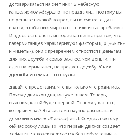
договариваться на счёт них? В небесную
канцелярию? Абсурдно, не правда ли… Поэтому вы
не решите никакой вопрос, вы не сможете дать
взятку, чтобы нивелировать те или иные проблемы.
И здесь есть очень интересная вещь: при том, что
палермитанцев характеризуют факторы k, p («быть»
и «иметь»), они с презрением относятся к деньгам.
Для них дружба и семья важнее, чем деньги. Ни
один палермитанец не продаст дружбу.
У них
дружба и семья – это культ.
Давайте представим, что вы только что родились.
Почему движков два, мы уже знаем. Теперь,
выясним, какой будет первый. Почему у вас тот,
который у вас? Эта система научно расписана и
доказана в книге «Философия Л. Сонди», поэтому
сейчас cкажу лишь то, что первый движок создаёт
дефицит. Человек рождается без побуждений, а