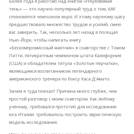
Более года я работаю над книгой «Неуязвимая
тень» — это научно-популярный труд о том,
КАК
становятся чемпионом мира
. И этому научному шагу
предшествовало множество трудов и усилий, смею
вас заверить. Так, несколько лет назад я посещал
Нью-Йорк, чтобы написать книгу
«Бескомпромиссный маятник» в соавторстве с Томом
Патти, пятикратным чемпионом штата Калифорния
(США) и обладателем титула «Золотые перчатки»,
являющимся воспитанником легендарного
американского тренера по боксу Каса Д’Амато.
Зачем я туда поехал? Причина много глубже, чем
простой разговор с моим соавтором. Как любому
учёному, требовался прототип для исследования
юга Италии: требовалось построить эвристическую
модель исследования.