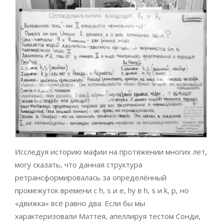
Исследуя историю мафии на протяжении многих лет,
могу сказать, что данная структура
ретрансформировалась за определённый
промежуток времени c h, s и e, hy в h, s и k, p, но
«движка» всё равно два. Если бы мы
характеризовали Маттея, апеллируя тестом Сонди,