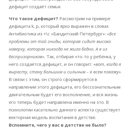
дефицит создаёт семья.
Что такое дефицит?
Рассмотрим на примере
дефицита k, p, который ярко выражен в словах
Антибиотика из т\с «Бандитский Петербург»:
«Все
проблемы от той гниды, которая сидит высоко
наверху, которая никогда не жила бедно. А я из
беспризорников».
Так, отбирая что-то у ребёнка, у
него создаётся дефицит, и он говорит: «
вот, когда я
вырасту, стану большим и сильным – я всем покажу»
.
В связи с этим, он строго сформируется в
направлении этого дефицита, его бессознательным
двигательным будет его восполнение, и вся жизнь
его теперь будет направлена именно на это. В
психологии касательно данного аспекта существует
векторная модель воспитания в детстве.
Вспомните, чего у вас в детстве не было?