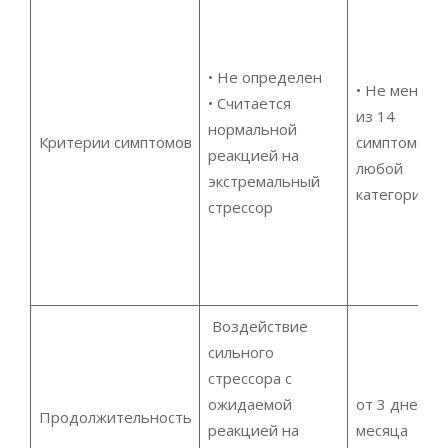
• Не определен
• Не менее 
• Считается
из 14
нормальной
Критерии симптомов
симптомов
реакцией на
любой
экстремальный
категории
стрессор
Воздействие
сильного
стрессора с
ожидаемой
от 3 дней до
Продолжительность
реакцией на
месяца