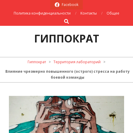
Skip
Facebook
to
Политика конфиденциальности
Контакты
Общее
content
Search
ГИППОКРАТ
Primary
Гиппократ
>
Территория лабораторий
>
Navigation
Влияние чрезмерно повышенного (острого) стресса на работу
Menu
боевой команды