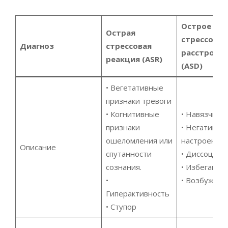
Острое
Острая
стрессовое
Диагноз
стрессовая
расстройс
реакция (
ASR
)
(А
SD
)
• Вегетативные
признаки тревоги
• Когнитивные
• Навязчиво
признаки
• Негативно
ошеломления или
настроение
Описание
спутанности
• Диссоциац
сознания.
• Избегание
•
• Возбужде
Гиперактивность
• Ступор