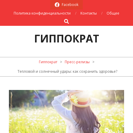
Skip
Facebook
to
Политика конфиденциальности
Контакты
Общее
content
Search
ГИППОКРАТ
Primary
Гиппократ
>
Пресс-релизы
>
Navigation
Тепловой и солнечный удары: как сохранить здоровье?
Menu