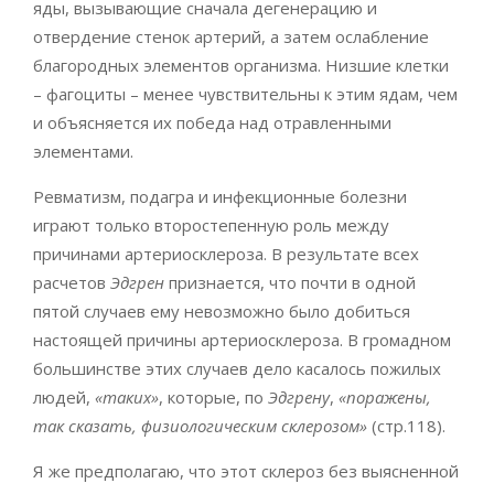
яды, вызывающие сначала дегенерацию и
отвердение стенок артерий, а затем ослабление
благородных элементов организма. Низшие клетки
– фагоциты – менее чувствительны к этим ядам, чем
и объясняется их победа над отравленными
элементами.
Ревматизм, подагра и инфекционные болезни
играют только второстепенную роль между
причинами артериосклероза. В результате всех
расчетов
Эдгрен
признается, что почти в одной
пятой случаев ему невозможно было добиться
настоящей причины артериосклероза. В громадном
большинстве этих случаев дело касалось пожилых
людей,
«таких»
, которые, по
Эдгрену
,
«поражены,
так сказать, физиологическим склерозом»
(стр.118).
Я же предполагаю, что этот склероз без выясненной