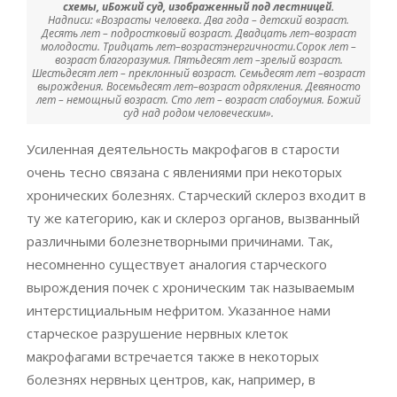
схемы, иБожий суд, изображенный под лестницей.
Надписи: «Возрасты человека. Два года – детский возраст.
Десять лет – подростковый возраст. Двадцать лет–возраст
молодости. Тридцать лет–возрастэнергичности.Сорок лет –
возраст благоразумия. Пятьдесят лет –зрелый возраст.
Шестьдесят лет – преклонный возраст. Семьдесят лет –возраст
вырождения. Восемьдесят лет–возраст одряхления. Девяносто
лет – немощный возраст. Сто лет – возраст слабоумия. Божий
суд над родом человеческим».
Усиленная деятельность макрофагов в старости
очень тесно связана с явлениями при некоторых
хронических болезнях. Старческий склероз входит в
ту же категорию, как и склероз органов, вызванный
различными болезнетворными причинами. Так,
несомненно существует аналогия старческого
вырождения почек с хроническим так называемым
интерстициальным нефритом. Указанное нами
старческое разрушение нервных клеток
макрофагами встречается также в некоторых
болезнях нервных центров, как, например, в