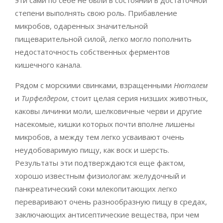
эти сами по себе не были в состоянии в достаточной
степени выполнять свою роль. Прибавление
микробов, одаренных значительной
пищеварительной силой, легко могло пополнить
недостаточность собственных ферментов
кишечного канала.
Рядом с морскими свинками, взращенными
Нюталем
и
Тирфелдером
, стоит целая серия низших животных,
каковы личинки моли, шелковичные черви и другие
насекомые, кишки которых почти вполне лишены
микробов, а между тем легко усваивают очень
неудобоваримую пищу, как воск и шерсть.
Результаты эти подтверждаются еще фактом,
хорошо известным физиологам: желудочный и
панкреатический соки млекопитающих легко
переваривают очень разнообразную пищу в средах,
заключающих антисептические вещества, при чем