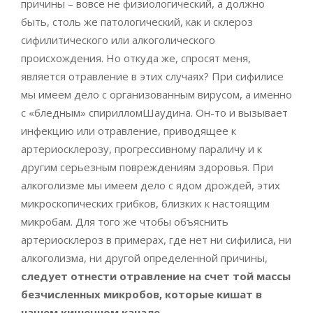
причины – вовсе не физиологический, а должно
быть, столь же патологический, как и склероз
сифилитического или алкоголического
происхождения. Но откуда же, спросят меня,
является отравление в этих случаях? При сифилисе
мы имеем дело с организованным вирусом, а именно
с «бледным» спирилломШаудина. Он-то и вызывает
инфекцию или отравление, приводящее к
артериосклерозу, прогрессивному параличу и к
другим серьезным повреждениям здоровья. При
алкоголизме мы имеем дело с ядом дрождей, этих
микроскопических грибков, близких к настоящим
микробам. Для того же чтобы объяснить
артериосклероз в примерах, где нет ни сифилиса, ни
алкоголизма, ни другой определенной причины,
следует отнести отравление на счет той массы
безчисленных микробов, которые кишат в
нашем кишечном канале
.