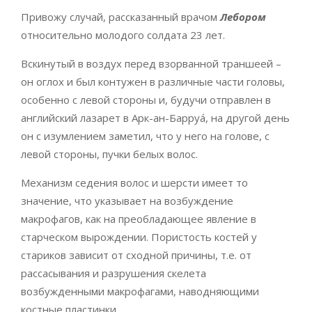
Привожу случай, рассказанный врачом
Лебором
относительно молодого солдата 23 лет.
Вскинутый в воздух перед взорванной траншеей –
он оглох и был контужен в различные части головы,
особенно с левой стороны и, будучи отправлен в
английский лазарет в Арк-ан-Барруа́, на другой день
он с изумлением заметил, что у него на голове, с
левой стороны, пучки белых волос.
Механизм седения волос и шерсти имеет то
значение, что указывает на возбуждение
макрофагов, как на преобладающее явление в
старческом вырождении. Пористость костей у
стариков зависит от сходной причины, т.е. от
рассасывания и разрушения скелета
возбужденными макрофагами, наводняющими
костные пластинки.