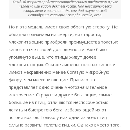
Каждый возраст представленопределенным предметом в руке
человека или видом деятельности. Под ногамичеловека
изображено животное – для каждой ступени своё.
Репродукция гравюры CristopheBertello, XVI в.
Но и эта медаль имеет свою обратную сторону. Не
обладая сознанием ни смерти, ни старости,
млекопитающие приобрели преимущества толстых
кишок на счет своей долговечности. Уже было
упомянуто выше, что птицы живут долее
млекопитающих. Они же лишены толстых кишок и
имеют несравненно менее богатую микробную
флору, чем млекопитающие. Правило это
представляет одно очень многозначительное
исключение. Страусы и другие бегающие, самые
большие из птиц, отличаются неспособностью
летать и быстротою бега, избавляющей их от
погони врагов. Только у них одни из всех птиц
сильно развиты толстые кишки. Однако вместо того,