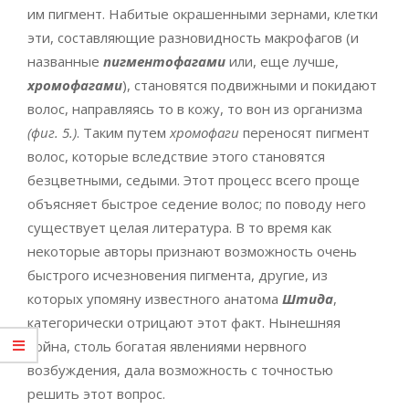
им пигмент. Набитые окрашенными зернами, клетки
эти, составляющие разновидность макрофагов (и
названные
пигментофагами
или, еще лучше,
хромофагами
), становятся подвижными и покидают
волос, направляясь то в кожу, то вон из организма
(фиг. 5.)
. Таким путем
хромофаги
переносят пигмент
волос, которые вследствие этого становятся
безцветными, седыми. Этот процесс всего проще
объясняет быстрое седение волос; по поводу него
существует целая литература. В то время как
некоторые авторы признают возможность очень
быстрого исчезновения пигмента, другие, из
которых упомяну известного анатома
Штида
,
категорически отрицают этот факт. Нынешняя
война, столь богатая явлениями нервного
возбуждения, дала возможность с точностью
решить этот вопрос.