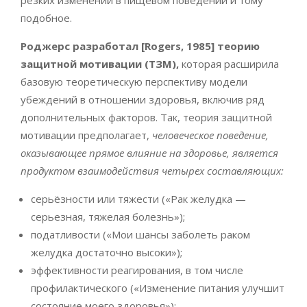
резких изменений в пищевом поведении и тому
подобное.
Роджерс разработал [Rogers, 1985] теорию
защитной мотивации (ТЗМ),
которая расширила
базовую теоретическую перспективу модели
убеждений в отношении здоровья, включив ряд
дополнительных факторов. Так, теория защитной
мотивации предполагает,
человеческое поведение,
оказывающее прямое влияние на здоровье, является
продуктом взаимодействия четырех составляющих:
серьёзности или тяжести («Рак желудка —
серьезная, тяжелая болезнь»);
податливости («Мои шансы заболеть раком
желудка достаточно высоки»);
эффективности реагирования, в том числе
профилактического («Изменение питания улучшит
состояние моего здоровья»);