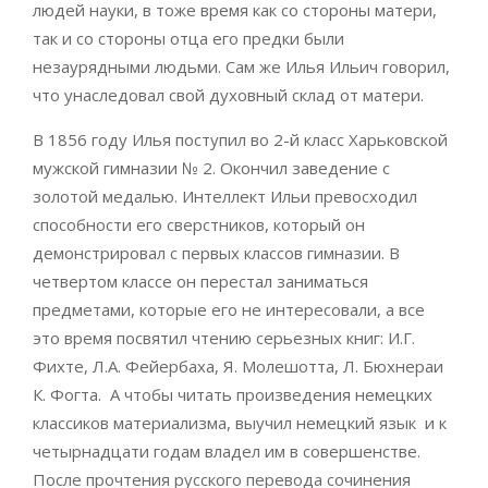
людей науки, в тоже время как со стороны матери,
так и со стороны отца его предки были
незаурядными людьми. Сам же Илья Ильич говорил,
что унаследовал свой духовный склад от матери.
В 1856 году Илья поступил во 2-й класс Харьковской
мужской гимназии № 2. Окончил заведение с
золотой медалью. Интеллект Ильи превосходил
способности его сверстников, который он
демонстрировал с первых классов гимназии. В
четвертом классе он перестал заниматься
предметами, которые его не интересовали, а все
это время посвятил чтению серьезных книг: И.Г.
Фихте, Л.А. Фейербаха, Я. Молешотта, Л. Бюхнераи
К. Фогта. А чтобы читать произведения немецких
классиков материализма, выучил немецкий язык и к
четырнадцати годам владел им в совершенстве.
После прочтения русского перевода сочинения