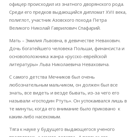
офицер происходил из знатного дворянского рода.
Среди его предков выдающийся дипломат XVII века,
полиглот, участник Азовского похода Петра
Великого Николай Гаврилович Спафарий.
Мать – Эмилия Львовна, в девичестве Невахович.
Дочь богатейшего человека Польши, финансиста и
основоположника жанра «русско-еврейской
литературы» Льва Николаевича Неваховича.
С самого детства Мечников был очень
любознательным мальчиком, он должен был все
знать, все видеть и везде бывать, из-за чего его
называли «господин Ртуть». Он успокаивался лишь в
те минуты, когда его внимание было приковано к
каким-либо насекомым.
Тяга к науке у будущего выдающегося ученого
проявлялась с самого детства. А первым его