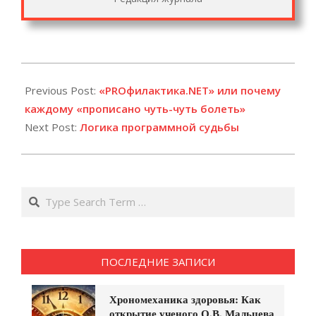
2021-
07-
Previous Post:
«PROфилактика.NET» или почему
15
каждому «прописано чуть-чуть болеть»
Next Post:
Логика программной судьбы
Search
ПОСЛЕДНИЕ ЗАПИСИ
Хрономеханика здоровья: Как
открытие ученого О.В. Мальцева