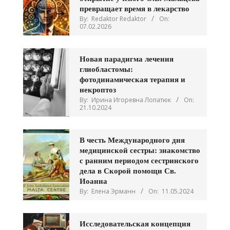
превращает время в лекарство
By:
Redaktor Redaktor
On:
07.02.2026
Новая парадигма лечения
глиобластомы:
фотодинамическая терапия и
некроптоз
By:
Ирина Игоревна Лопатюк
On:
21.10.2024
В честь Международного дня
медицинской сестры: знакомство
с ранним периодом сестринского
дела в Скорой помощи Св.
Иоанна
By:
Елена Эрманн
On:
11.05.2024
Исследовательская концепция