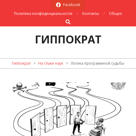
Skip
Facebook
to
Политика конфиденциальности
Контакты
Общее
content
Search
ГИППОКРАТ
Primary
Гиппократ
>
На стыке наук
>
Логика программной судьбы
Navigation
Menu