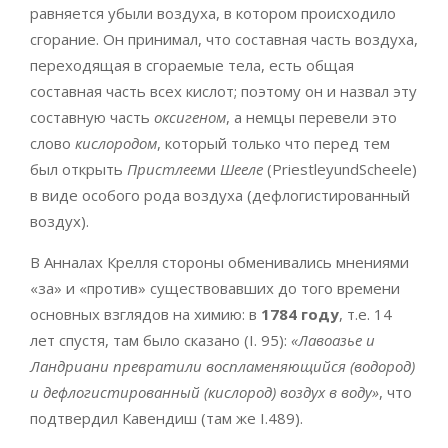
равняется убыли воздуха, в котором происходило
сгорание. Он принимал, что составная часть воздуха,
переходящая в сгораемые тела, есть общая
составная часть всех кислот; поэтому он и назвал эту
составную часть
оксигеном
, а немцы перевели это
слово
кислородом
, который только что перед тем
был открыть
Пристлеем
и
Шееле
(PriestleyundScheele)
в виде особого рода воздуха (дефлогистированный
воздух).
В Анналах Крелля стороны обменивались мнениями
«за» и «против» существовавших до того времени
основных взглядов на химию: в
1784 году
, т.е. 14
лет спустя, там было сказано (I. 95):
«Лавоазье и
Ландриани превратили воспламеняющийся (водород)
и дефлогистированный (кислород) воздух в воду»
, что
подтвердил Кавендиш (там же I.489).