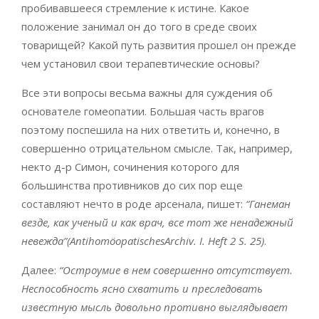
пробивавшееся стремление к истине. Какое
положение занимал он до того в среде своих
товарищей? Какой путь развития прошел он прежде
чем установил свои терапевтические основы?
Все эти вопросы весьма важны для суждения об
основателе гомеопатии. Большая часть врагов
поэтому поспешила на них ответить и, конечно, в
совершенно отрицательном смысле. Так, например,
некто д-р Симон, сочинения которого для
большинства противников до сих пор еще
составляют нечто в роде арсенала, пишет:
“Ганеман
везде, как ученый и как врач, все тот же ненадежный
невежда”(AntihomöopatischesArchiv. I. Heft 2 S. 25)
.
Далее:
“Остроумие в нем совершенно отсутствует.
Неспособность ясно схватить и преследовать
известную мысль довольно противно выглядывает