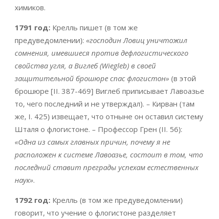
химиков.
1791 год:
Крелль пишет (в том же
предуведомлении):
«господин Ловиц уничтожил
сомнения, имевшиеся против дефлогистического
свойства угля, а Виглеб (Wiegleb) в своей
защитительной брошюре спас флогистон»
(в этой
брошюре [II. 387-469] Виглеб приписывает Лавоазье
то, чего последний и не утверждал). – Кирван (там
же, I. 425) извещает, что отныне он оставил систему
Шталя о флогистоне. – Профессор Грен (II. 56):
«Одна из самых главных причин, почему я не
расположен к системе Лавоазье, состоит в том, что
последний ставит преграды успехам естественных
наук»
.
1792 год:
Крелль (в том же предуведомлении)
говорит, что учение о флогистоне разделяет