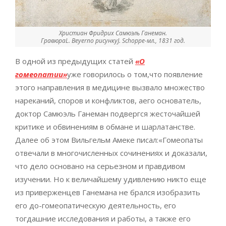
Христиан Фридрих Самюэль Ганеман.
ГравюраL. Beyerпо рисункуJ. Schoppe-мл., 1831 год.
В одной из предыдущих статей
«О
гомеопатии»
уже говорилось о том,что появление
этого направления в медицине вызвало множество
нареканий, споров и конфликтов, аего основатель,
доктор Самюэль Ганеман подвергся жесточайшей
критике и обвинениям в обмане и шарлатанстве.
Далее об этом Вильгельм Амеке писал:«Гомеопаты
отвечали в многочисленных сочинениях и доказали,
что дело основано на серьезном и правдивом
изучении. Но к величайшему удивлению никто еще
из приверженцев Ганемана не брался изобразить
его до-гомеопатическую деятельность, его
тогдашние исследования и работы, а также его