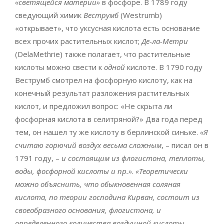
«светящейся материи»
в фосфоре. В 1789 году
сведующий химик
Веструмб
(Westrumb)
«открывает», что уксусная кислота есть основание
всех прочих растительных кислот;
Де-ла-Метри
(DelaMethrie) также полагает, что растительные
кислоты можно свести к
одной
кислоте. В 1790 году
Веструмб смотрел на фосфорную кислоту, как на
конечный результат разложения растительных
кислот, и предложил вопрос: «Не скрыта ли
фосфорная кислота в селитряной?» Два года перед
тем, он нашел ту же кислоту в берлинской синьке.
«Я
считаю горючий воздух весьма сложным
, – писал он в
1791 году, –
и состоящим из флогистона, теплоты,
воды, фосфорной кислоты и пр.»
.
«Теоретически
можно объяснить, что обыкновенная соляная
кислота, по теории господина Кирван, состоит из
своеобразного основания, флогистона, и
определенного количества воздушной кислоты