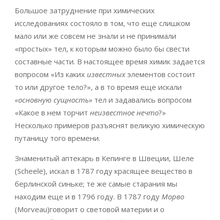
Большое затруднение при химических
исследованиях состояло в том, что еще слишком
мало или же совсем не знали и не принимали
«простых» тел, к которым можно было бы свести
составные части. В настоящее время химик задается
вопросом «Из каких
известных
элементов состоит
то или другое тело?», а в то время еще искали
«основную сущность»
тел и задавались вопросом
«Какое в нем торчит
неизвестное нечто
?»
Несколько примеров разъяснят великую химическую
путаницу того времени.
Знаменитый аптекарь в Кепинге в Швеции, Шеле
(Scheele), искал в 1787 году красящее вещество в
берлинской синьке; те же самые старания мы
находим еще и в 1796 году. В 1787 году
Морво
(Morveau)говорит о световой материи и о