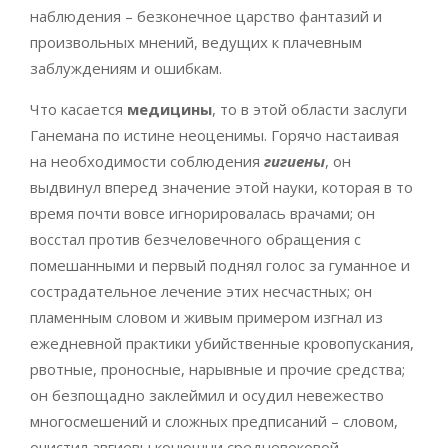
наблюдения – безконечное царство фантазий и
произвольных мнений, ведущих к плачевным
заблуждениям и ошибкам.
Что касается
медицины
, то в этой области заслуги
Ганемана по истине неоценимы. Горячо настаивая
на необходимости соблюдения
гигиены
, он
выдвинул вперед значение этой науки, которая в то
время почти вовсе игнорировалась врачами; он
восстал против безчеловечного обращения с
помешанными и первый поднял голос за гуманное и
сострадательное лечение этих несчастных; он
пламенным словом и живым примером изгнал из
ежедневной практики убийственные кровопускания,
рвотные, проносные, нарывные и прочие средства;
он безпощадно заклеймил и осудил невежество
многосмешений и сложных предписаний – словом,
очистил авгиевы конюшни средневековой