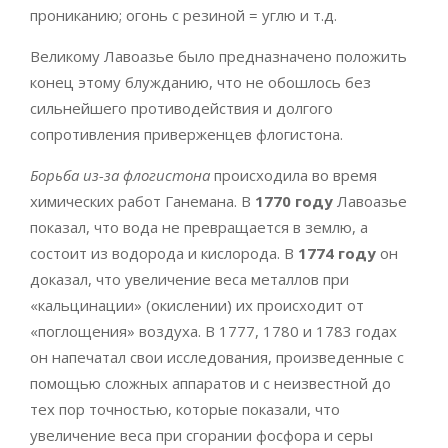
прониканию; огонь с резиной = углю и т.д.
Великому Лавоазье было предназначено положить
конец этому блужданию, что не обошлось без
сильнейшего противодействия и долгого
сопротивления приверженцев флогистона.
Борьба из-за флогистона
происходила во время
химических работ Ганемана. В
1770 году
Лавоазье
показал, что вода не превращается в землю, а
состоит из водорода и кислорода. В
1774 году
он
доказал, что увеличение веса металлов при
«кальцинации» (окислении) их происходит от
«поглощения» воздуха. В 1777, 1780 и 1783 годах
он напечатал свои исследования, произведенные с
помощью сложных аппаратов и с неизвестной до
тех пор точностью, которые показали, что
увеличение веса при сгорании фосфора и серы