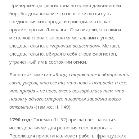
Приверженцы флогистона во время дальнейшей
борьбы доказывали, что не все кислоты суть
соединения кислорода, и приводили это, как
оружие, против Лавоазье. Они видели, что окиси
металлов снова становятся металлами с углем,
следовательно, с
«горючим веществом»
. Металл,
следовательно, вбирал в себя снова флогистон,
утраченный им в состоянии окиси.
Лавоазье заметил:
«Лица, старающиеся обморочить
свет, уверяя, что все то, что ново – неправда, и все,
что правда – не ново, очень возгордились тем, что
нашли у одного старого писателя зародыш моего
открытия»
(там же, II. 149).
1790 год:
Ганеман (II. 52) приглашает заняться
исследованиями для решения сего вопроса. –
Революция приостанавливает работы французских