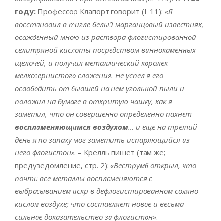
году:
Профессор Клапорт говорит (I. 11):
«Я
восстановил в тигле белый марганцовый известняк,
осажденный мною из раствора флогистированной
селитряной кислоты посредством виннокаменных
щелочей, и получил металлический королек
мелкозернистого сложения. Не успел я его
освободить от бывшей на нем угольной пыли и
положил на бумаге в открытую чашку, как я
заметил, что он совершенно определенно пахнет
воспламеняющимся воздухом
… и еще на третий
день я по запаху мог заметить испаряющийся из
него флогистон»
. – Крелль пишет (там же;
предуведомление, стр. 2):
«Веструмб открыл, что
почти все металлы воспламеняются с
выбрасыванием искр в дефлогистированном соляно-
кислом воздухе; что составляет новое и весьма
сильное доказательство за флогистон»
. –