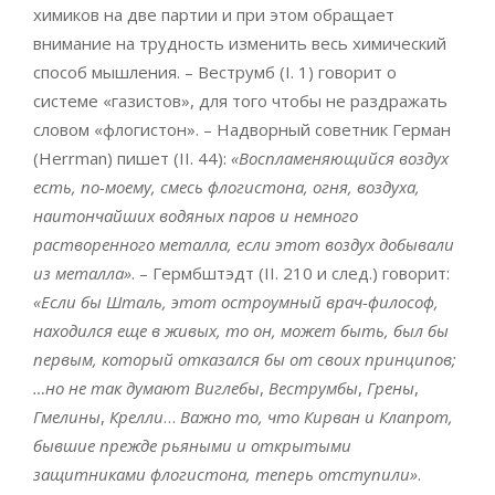
химиков на две партии и при этом обращает
внимание на трудность изменить весь химический
способ мышления. – Веструмб (I. 1) говорит о
системе «газистов», для того чтобы не раздражать
словом «флогистон». – Надворный советник Герман
(Herrman) пишет (II. 44):
«Воспламеняющийся воздух
есть, по-моему, смесь флогистона, огня, воздуха,
наитончайших водяных паров и немного
растворенного металла, если этот воздух добывали
из металла»
. – Гермбштэдт (II. 210 и след.) говорит:
«Если бы Шталь, этот остроумный врач-философ,
находился еще в живых, то он, может быть, был бы
первым, который отказался бы от своих принципов;
…но не так думают Виглебы
,
Веструмбы
,
Грены
,
Гмелины
,
Крелли
…
Важно то, что Кирван и Клапрот,
бывшие прежде рьяными и открытыми
защитниками флогистона, теперь отступили»
.