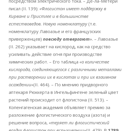
посредством электрического тока. – Де-ла-Метери
писал (II. 139):
«Флогистон имеет поддержку в
Кирване и Пристлее и в большинстве
естествоведов. Новую номенклатуру
(т.е.
номенклатуру Лавоазье и его французских
приверженцев)
повсюду отвергают
». – Лавоазье
(II. 262) указывает на кислород, как на средство
усиливать действие огня при производстве
химических работ. – Его таблица
«о количестве
кислорода, соединяющегося с различными металлами
при растворении их в кислотах и при их взаимном
осаждении»
(II. 464). – По мнению придворного
аптекаря Рюккерта в Ингельфингене зеленый цвет
растений происходит от флогистона (II. 513). –
Копенгагенская академия объявляет премию за
разложение флогистического воздуха (азота) и
решение вопроса,
«теряет ли флогистический
воздух флогистон при вспыхивании»
(II. 479). В
1789