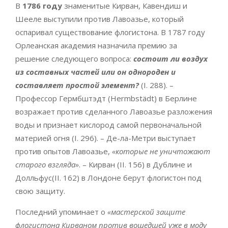
В
1786 году
знаменитые Кирван, Кавендиш и
Шееле выступили против Лавоазье, который
оспаривал существование флогистона. В 1787 году
Орлеанская академия назначила премию за
решение следующего вопроса:
состоит ли воздух
из составных частей или он однороден и
составляет простой элемент?
(I. 288). –
Профессор Гермбштэдт (Hermbstädt) в Берлине
возражает против сделанного Лавоазье разложения
воды и признает кислород самой первоначальной
материей огня (I. 296). – Де-ла-Метри выступает
против опытов Лавоазье,
«которые не уничтожают
старого взгляда»
. – Кирван (II. 156) в Дублине и
Долльфус(II. 162) в Лондоне берут флогистон под
свою защиту.
Последний упоминает о
«мастерской защите
флогистона Кирваном против вошедшей уже в моду