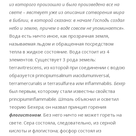
из которого произошло и было произведено все на
свете – явствует уже из описания сотворения мира
в Библии, в которой сказано: в начале Господь создал
небо и землю, причем о воде совсем не упоминается»
.
Вода есть ничто иное, как прозрачная земля,
называемая льдом и обращенная посредством
тепла в жидкое состояние. Вода состоит из 4
элементов. Существует 3 рода земель:
terravitrescens, из которой при соединении с водою
образуется principiumsalinum иacidumuniversal,
terramercurialis и terrasulfurea или inflammabilis.
Бехер
был первым, которому стали известны свойства
principiuminflammabile.
Шталь
объяснил и осветил
теорию Бехера; он назвал принцип горения
флогистоном
. Без него ничто не может гореть на
свете. Сера состояла, следовательно, из серной
кислоты и флогистона; фосфор состоял из