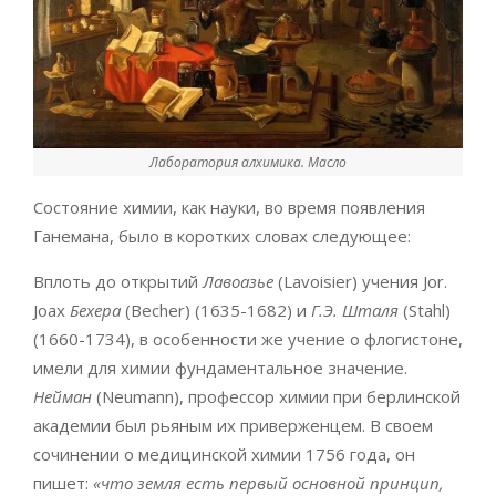
Лаборатория алхимика. Масло
Состояние химии, как науки, во время появления
Ганемана, было в коротких словах следующее:
Вплоть до открытий
Лавоазье
(Lavoisier) учения Jor.
Joax
Бехера
(Becher) (1635-1682) и
Г.Э. Шталя
(Stahl)
(1660-1734), в особенности же учение о флогистоне,
имели для химии фундаментальное значение.
Нейман
(Neumann), профессор химии при берлинской
академии был рьяным их приверженцем. В своем
сочинении о медицинской химии 1756 года, он
пишет:
«что земля есть первый основной принцип,