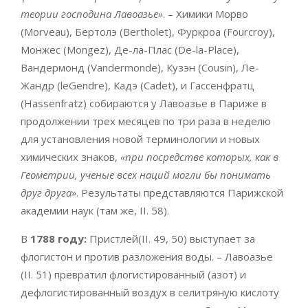
теории господина Лавоазье»
. – Химики Морво
(Morveau), Бертолэ (Bertholet), Фуркроа (Fourcroy),
Монжес (Mongez), Де-ла-Плас (De-la-Place),
Вандермонд (Vandermonde), Кузэн (Cousin), Ле-
Жандр (leGendre), Кадэ (Cadet), и Гассенфратц
(Hassenfratz) собираются у Лавоазье в Париже в
продолжении трех месяцев по три раза в неделю
для установления новой терминологии и новых
химических знаков,
«при посредстве которых, как в
Геометрии, ученые всех наций могли бы понимать
друг друга»
. Результаты представляются Парижской
академии наук (там же, II. 58).
В
1788 году:
Пристлей(II. 49, 50) выступает за
флогистон и против разложения воды. – Лавоазье
(II. 51) превратил флогистированный (азот) и
дефлогистированный воздух в селитряную кислоту