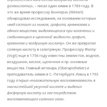
(углекислоты)»
, – писал один химик в 1789 году. В
это же время профессор
Винтерль
(Winterl)
обнародовал исследования, на основании которых
«мед состоит из никеля, графита, кремнезема и
одного вещества, выделяющегося при кипячении и
соединяющего в щелочной жидкости графит,
кремнезем и воздушную кислоту»
. Он же превратил
соляную кислоту в селитряную. Профессору
Фогту
(Vogt) еще в 1756 году известны землистое, водное,
воздушное, кислое, щелочное и пр. основные
вещества. Главный аптекарь (Oberapotheker) и
преподаватель химии в С.-Петербурге
Ловиц
в 1793
году открыл
«положительную воспламеняемость в
наичистейшей уксусной кислоте и выделил
фосфорную кислоту из нее посредством
воспламеняющего соляного газа»
.