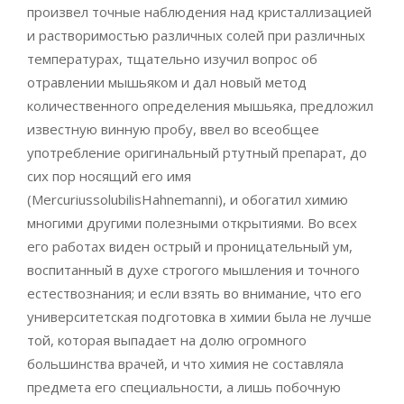
произвел точные наблюдения над кристаллизацией
и растворимостью различных солей при различных
температурах, тщательно изучил вопрос об
отравлении мышьяком и дал новый метод
количественного определения мышьяка, предложил
известную винную пробу, ввел во всеобщее
употребление оригинальный ртутный препарат, до
сих пор носящий его имя
(MercuriussolubilisHahnemanni), и обогатил химию
многими другими полезными открытиями. Во всех
его работах виден острый и проницательный ум,
воспитанный в духе строгого мышления и точного
естествознания; и если взять во внимание, что его
университетская подготовка в химии была не лучше
той, которая выпадает на долю огромного
большинства врачей, и что химия не составляла
предмета его специальности, а лишь побочную