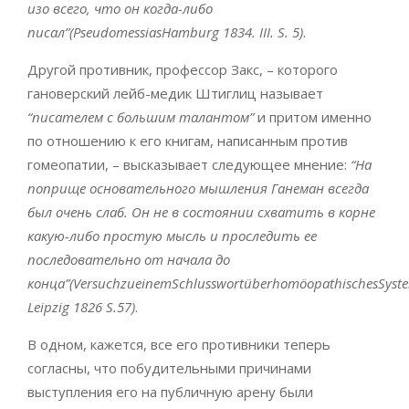
изо всего, что он когда-либо
писал”(PseudomessiasHamburg 1834. III. S. 5)
.
Другой противник, профессор Закс, – которого
гановерский лейб-медик Штиглиц называет
“писателем с большим талантом”
и притом именно
по отношению к его книгам, написанным против
гомеопатии, – высказывает следующее мнение:
“На
поприще основательного мышления Ганеман всегда
был очень слаб. Он не в состоянии схватить в корне
какую-либо простую мысль и проследить ее
последовательно от начала до
конца”(VersuchzueinemSchlusswortüberhomöopathischesSyst
Leipzig 1826 S.57)
.
В одном, кажется, все его противники теперь
согласны, что побудительными причинами
выступления его на публичную арену были