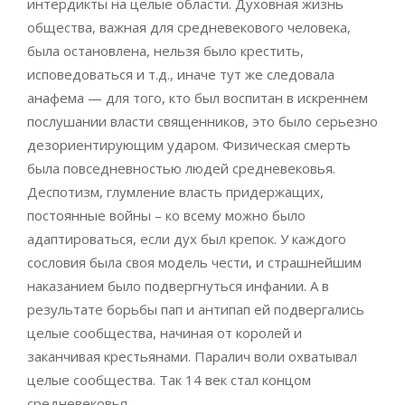
интердикты на целые области. Духовная жизнь
общества, важная для средневекового человека,
была остановлена, нельзя было крестить,
исповедоваться и т.д., иначе тут же следовала
анафема — для того, кто был воспитан в искреннем
послушании власти священников, это было серьезно
дезориентирующим ударом. Физическая смерть
была повседневностью людей средневековья.
Деспотизм, глумление власть придержащих,
постоянные войны – ко всему можно было
адаптироваться, если дух был крепок. У каждого
сословия была своя модель чести, и страшнейшим
наказанием было подвергнуться инфании. А в
результате борьбы пап и антипап ей подвергались
целые сообщества, начиная от королей и
заканчивая крестьянами. Паралич воли охватывал
целые сообщества. Так 14 век стал концом
средневековья.