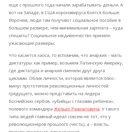
еще с прошлого года начали зарабатывать деньги. А
вот на Западе, в США коронавируса боятся больше.
Впрочем, люди там получают социальное пособие в
большем размере, чем минимальная зарплата – куда
спешить? Социальное иждивенчество приняло
ужасающие размеры.
Что касается хаоса, то вспомним, что анархия – мать
диктатуры: как пример, возьмем Латинскую Америку,
где диктатура и анархия сменяли друг друга
циклами. Облик личности, которая является плюс-
минус прототипом революционных личностей
грядущего, можно представить на лидера
боснийских сербов, «убийцы с глазами ребенка»,
полевого командира
Желько Ражнатовича
. У такого
типа людей главный идеал совсем не тот, что у
революционеров прошлого (честь), а – власть,
причем архаичная, тираническая.