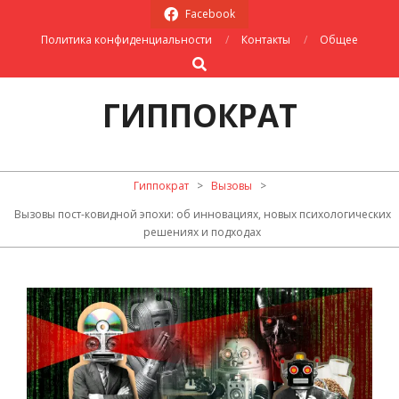
Skip
Facebook
to
Политика конфиденциальности
Контакты
Общее
content
Search
ГИППОКРАТ
Primary
Гиппократ
>
Вызовы
>
Navigation
Вызовы пост-ковидной эпохи: об инновациях, новых психологических
Menu
решениях и подходах