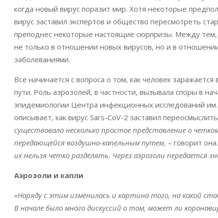
когда новый вирус поразит мир. Хотя некоторые предп
вирус заставил экспертов и общество пересмотреть ста
преподнес некоторые настоящие сюрпризы. Между тем,
не только в отношении новых вирусов, но и в отношении
заболеваниями.
Все начинается с вопроса о том, как человек заражаетс
пути. Роль аэрозолей, в частности, вызывала споры в н
эпидемиологии Центра инфекционных исследований им. 
описывает, как вирус Sars-CoV-2 заставил переосмыслить
существовало несколько простое представление о четком
передающейся воздушно-капельным путем,
– говорит она
их нельзя четко разделять. Через аэрозоли передается з
Аэрозоли и капли
«Наряду с этим изменилась и картина того, на какой ста
В начале было много дискуссий о том, может ли коронави