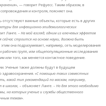
хранения»
, — говорит Рефуесс. Таким образом, в
сопровождения и контроля, поясняет она.
ь отсутствуют важные объекты, которые есть в других
уктуры для инфекционно-эпидемиологических
рит Ланге. –
На мой взгляд, одним из ключевых эффектов
 сейчас строится на основе науки, должна быть
д этим она подразумевает, например, сеть моделирования
 рабочих групп, или общепопуляционные исследования
им или того, как меняется контактное поведение.
ии. Ученые также должны будут в будущем
о здравоохранения.
«С помощью таких совместных
ь, какой тип рекомендаций по маскам, например,
 в школах,
– объясняет Ланге. –
Но для этого необходимо
мы, на которых ученые и службы общественного
ичным темам»
.