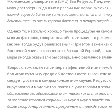
Мюнхенском университете (LMU) Ева Рефуесс. Пандемия,
мало достоверных данных о различных мерах, включая, 
взгляд, гораздо более захватывающим является то, что 
действительно очень хорошо доказана, в первую очередь 
Однако то, насколько хорошо такие процедуры на самом
многих факторов, говорит она. «Есть ли какие-то рекоме
как они тогда будут реализованы?» При этом важен как 
Восточной Азии по сравнению с Западной Европой, – так
меры иногда оказывали бы совершенно различное влияни
Вопрос о том, является ли мера эффективной и значимой,
большую путаницу среди общественности. Было неясно не 
следует достичь в каждом конкретном случае. Рефуесс о
вирусологов и моделистов, почти не участвовали в этом.
общественного здравоохранения, таких как я, так это то
То же самое касается социальных наук и наук о поведени
более скоординированным, прозрачным и, прежде всего,