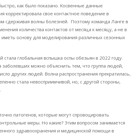
быстро, как было показано. Косвенные данные
ния корректировала свое контактное поведение в
ым сдерживая волны болезней. Поэтому команда Ланге в
нения количества контактов от месяца к месяцу, а не в
ы иметь основу для моделирования различных сезонных
стала глобальная вспышка оспы обезьян в 2022 году.
 заболевших можно объяснить тем, что группа людей,
исло других людей. Волна распространения прекратилась,
епенно стала невосприимчивой, но, с другой стороны,
.
аточно патогенов, которые могут спровоцировать
онтрольные меры. Но какие? Этим вопросом занимается
енного здравоохранения и медицинской помощи в