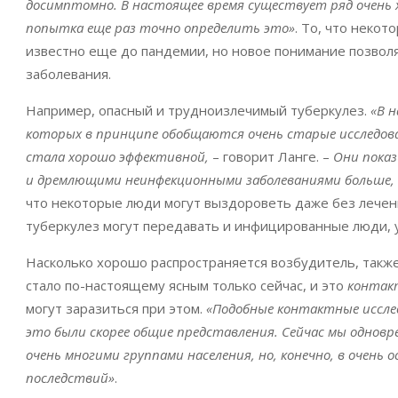
досимптомно. В настоящее время существует ряд очень 
попытка еще раз точно определить это»
. То, что неко
известно еще до пандемии, но новое понимание позвол
заболевания.
Например, опасный и трудноизлечимый туберкулез.
«В н
которых в принципе обобщаются очень старые исследова
стала хорошо эффективной,
– говорит Ланге. –
Они пока
и дремлющими неинфекционными заболеваниями больше, 
что некоторые люди могут выздороветь даже без лечения
туберкулез могут передавать и инфицированные люди, у
Насколько хорошо распространяется возбудитель, также
стало по-настоящему ясным только сейчас, и это
контак
могут заразиться при этом.
«Подобные контактные иссле
это были скорее общие представления. Сейчас мы однов
очень многими группами населения, но, конечно, в очень о
последствий»
.