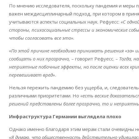
По мнению исследователя, поскольку пандемия и меры п
важен междисциплинарный подход, при котором в приня
учитываются аспекты социальных наук. Рефуесс:
«С одно
стороны, психосоциальные стрессы и экономические собы
чтобы согласовать все это»
.
«По этой причине необходимо принимать решения «за» ил
сообщать о них прозрачно,
– говорит Рефуесс. –
Тогда, н
неприятные побочные эффекты, но после оценки всех кр
перевешивает вред»
.
Нельзя пережить пандемию без ущерба, и, следователь
различными приоритетами. Но
«есть веские доказатель
решений представлены более прозрачно, то и неприятн
Инфраструктура Германии выглядела плохо
Однако именно благодаря этим мерам стали очевидны н
«Я думаю, что общественность действительно удивилась