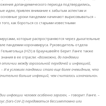
оложения допандемического периода подтвердились,
рые идеи, привлек внимание к забытым аспектам и
 основные уроки пандемии начинают вырисовываться –
 того, как бороться со старыми известными
я вирусами, которые распространяются через дыхательные
ачале пандемии коронавируса. Руководитель отдела
Гельмгольца (HZI) в Брауншвейге Берит Ланге также
 знания в ее отрасли:
«Возможно, до пандемии
 отличии между аэрозольной передачей и инфекцией,
. –
И в условиях пандемии стало еще более очевидным, что
начительно больше инфекций, чем считалось изначально».
дии инфекции человек особенно заразен,
– говорит Ланге. –
рус (Sars-CoV-2) передаваться бессимптомно или